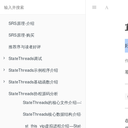
SRS原理-介绍
SRS原理-购买
推荐序与读者好评
StateThreads调试
StateThreads示例程序介绍
StateThreads调试环境搭建—StateThreads调试
StateThreads基础函数介绍
StateThreads高级调试—StateThreads调试
DNS查询lookupdns程序分析-上—StateThreads示例程序介绍
StateThreads协程源码分析
clion高级调试功能介绍—StateThreads调试
DNS查询lookupdns程序分析-下—StateThreads示例程序介绍
st_usleep函数介绍—StateThreads基础函数介绍
StateThreads的核心文件介绍—StateThreads协程源码分
TCP代理服务器proxy程序分析—StateThreads示例程序绍
st_mutex_lock协程锁介绍—StateThreads基础函数介绍
StateThreads核心数据结构介绍—StateThreads协程源
HTTP服务器server程序介绍—StateThreads示例程序介绍
st_cond_wait协程间通信介绍—StateThreads基础函数介绍
_st_this_vip虚拟进程介绍—StateThreads协程源码分析