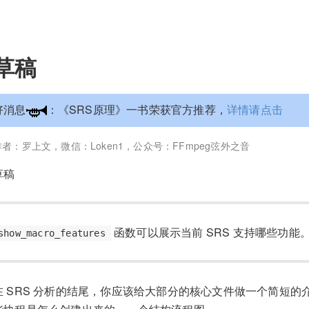
草稿
好消息
：《SRS原理》一书荣获官方推荐，
详情请点击
作者：罗上文，微信：Loken1，公众号：FFmpeg弦外之音
草稿
函数可以展示当前 SRS 支持哪些功能
show_macro_features
析
码分析
在 SRS 分析的结尾，你应该给大部分的核心文件做一个简短