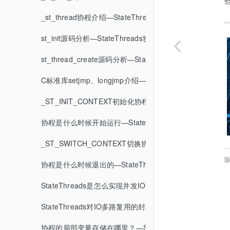
HTTP服务器server程序调试—StateThreads示例程序介绍
st_thread_interrupt中断协程介绍—StateThreads基础函数介绍
_st_thread协程介绍—StateThreads协程源码分析
HTTP服务器server程序架构分析—StateThreads示例程序介绍
st_thread_join协程间通信介绍—StateThreads基础函数介绍
st_init源码分析—StateThreads协程源码分析
HTTP服务器server程序信号处理—StateThreads示例程序介绍
st_thread_setspecific协程私有数据—StateThreads基础函数
st_thread_create源码分析—StateThreads协程源码分析
HTTP服务器server程序日志处理—StateThreads示例程序介绍
协程切换回调介绍—StateThreads协程源码分析
C标准库setjmp、longjmp介绍—StateThreads协程源码
HTTP服务器server程序-u参数分析—StateThreads示例程序介
_ST_INIT_CONTEXT初始化协程上下文—StateThrea
协程是什么时候开始运行—StateThreads协程源码分析
_ST_SWITCH_CONTEXT切换协程上下文—StateThre
版
协程是什么时候退出的—StateThreads协程源码分析
StateThreads是怎么实现并发IO的？—StateThreads
StateThreads对IO多路复用的封装—StateThreads协程
协程的局部变量存储在哪里？—StateThreads协程源码分